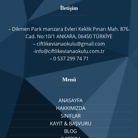
İletişim
– Dikmen Park manzara Evleri Keklik Pınarı Mah. 876.
Cad. No:10/1 ANKARA, 06450 TÜRKİYE
– ciftlikevianaokulu@gmail.com
-info@ciftlikevianaokulu.com.tr
– 0 537 299 74 71
Menü
ANASAYFA
HAKKIMIZDA
SINIFLAR
KAYIT & BAŞVURU
BLOG