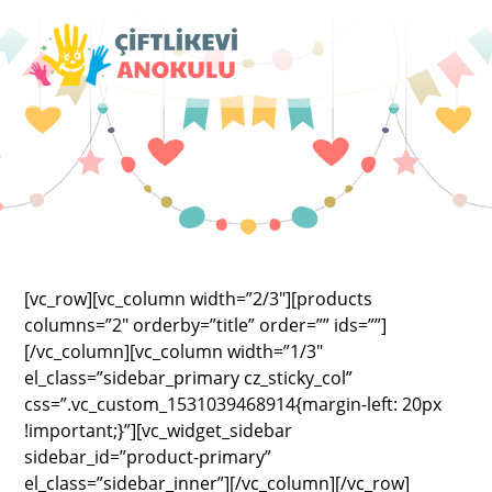
[vc_row][vc_column width=”2/3″][products
columns=”2″ orderby=”title” order=”” ids=””]
[/vc_column][vc_column width=”1/3″
el_class=”sidebar_primary cz_sticky_col”
css=”.vc_custom_1531039468914{margin-left: 20px
!important;}”][vc_widget_sidebar
sidebar_id=”product-primary”
el_class=”sidebar_inner”][/vc_column][/vc_row]